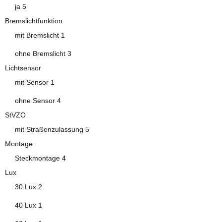
Artikel gefunden
ja
5
Bremslichtfunktion
Artikel gefunden
mit Bremslicht
1
Artikel gefunden
ohne Bremslicht
3
Lichtsensor
Artikel gefunden
mit Sensor
1
Artikel gefunden
ohne Sensor
4
StVZO
Artikel gefunden
mit Straßenzulassung
5
Montage
Artikel gefunden
Steckmontage
4
Lux
Artikel gefunden
30 Lux
2
Artikel gefunden
40 Lux
1