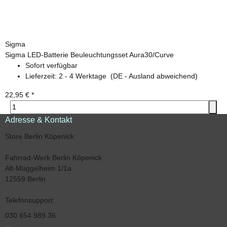
Sigma
Sigma LED-Batterie Beuleuchtungsset Aura30/Curve
Sofort verfügbar
Lieferzeit:
2 - 4 Werktage
(DE - Ausland abweichend)
22,95 €
*
Adresse & Kontakt
Store Berlin Köpenick
Fahrrad-Werk Berlin Köpenick
Alt-Müggelheim 1/1a
12559 Berlin
Telefonsupport:
030 654 989 36